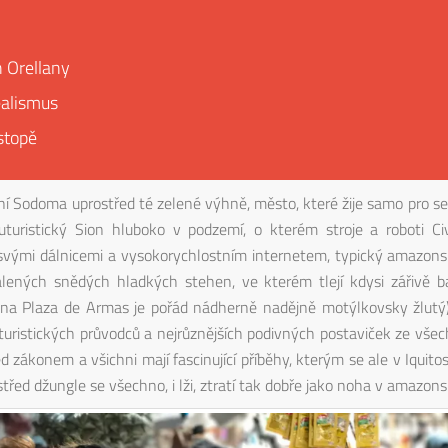
h Orellany
ealismus
stopě
ní Sodoma uprostřed té zelené výhně, město, které žije samo pro s
uturistický Sion hluboko v podzemí, o kterém stroje a roboti Civ
 svými dálnicemi a vysokorychlostním internetem, typický amazon
lených snědých hladkých stehen, ve kterém tlejí kdysi zářivě b
l na Plaza de Armas je pořád nádherně nadějně motýlkovsky žlutý
uristických průvodců a nejrůznějších podivných postaviček ze všec
d zákonem a všichni mají fascinující příběhy, kterým se ale v Iquito
třed džungle se všechno, i lži, ztratí tak dobře jako noha v amazo