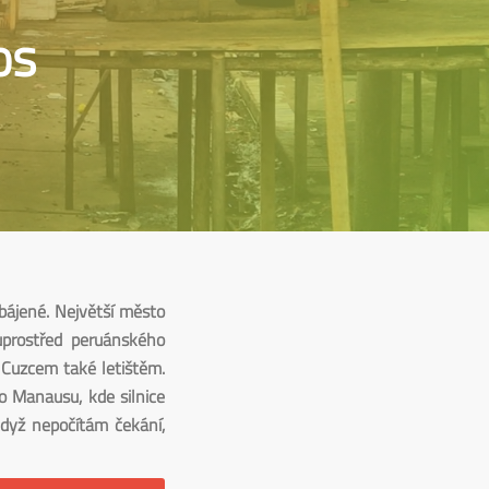
os
bájené. Největší město
uprostřed peruánského
 Cuzcem také letištěm.
 do Manausu, kde silnice
když nepočítám čekání,