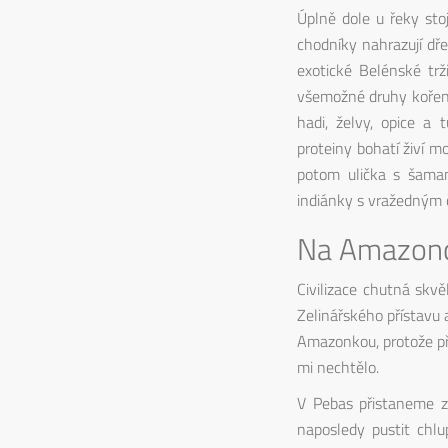
Úplně dole u řeky st
chodníky nahrazují dř
exotické Belénské trž
všemožné druhy koření,
hadi, želvy, opice 
proteiny bohatí živí m
potom ulička s šaman
indiánky s vražedným
Na Amazon
Civilizace chutná skv
Zelinářského přístavu 
Amazonkou, protože př
mi nechtělo.
V Pebas přistaneme za
naposledy pustit chl