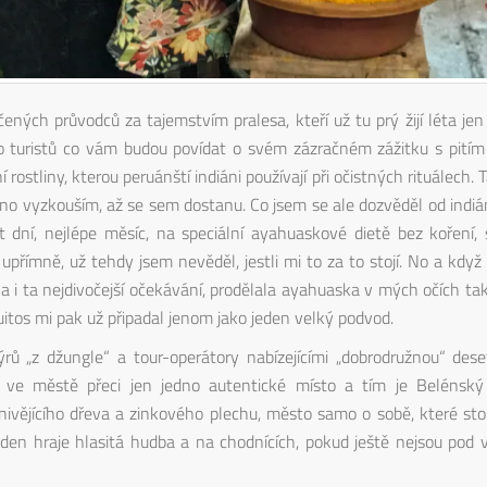
čených průvodců za tajemstvím pralesa, kteří už tu prý žijí léta jen
 turistů co vám budou povídat o svém zázračném zážitku s pitím
rostliny, kterou peruánští indiáni používají při očistných rituálech.
hno vyzkouším, až se sem dostanu. Co jsem se ale dozvěděl od indi
 dní, nejlépe měsíc, na speciální ayahuaskové dietě bez koření, s
upřímně, už tehdy jsem nevěděl, jestli mi to za to stojí. No a když
i ta nejdivočejší očekávání, prodělala ayahuaska v mých očích tak
uitos mi pak už připadal jenom jako jeden velký podvod.
rů „z džungle“ a tour-operátory nabízejícími „dobrodružnou“ des
je ve městě přeci jen jedno autentické místo a tím je Belénský 
ivějícího dřeva a zinkového plechu, město samo o sobě, které sto
 den hraje hlasitá hudba a na chodnících, pokud ještě nejsou pod v