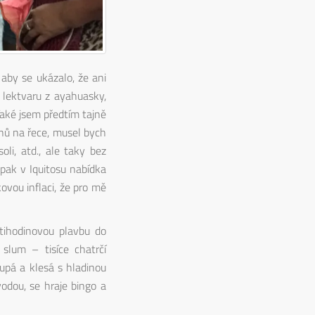
 aby se ukázalo, že ani
 lektvaru z ayahuasky,
 Také jsem předtím tajně
ánů na řece, musel bych
oli, atd., ale taky bez
 pak v Iquitosu nabídka
ovou inflaci, že pro mě
etihodinovou plavbu do
slum – tisíce chatrčí
upá a klesá s hladinou
odou, se hraje bingo a