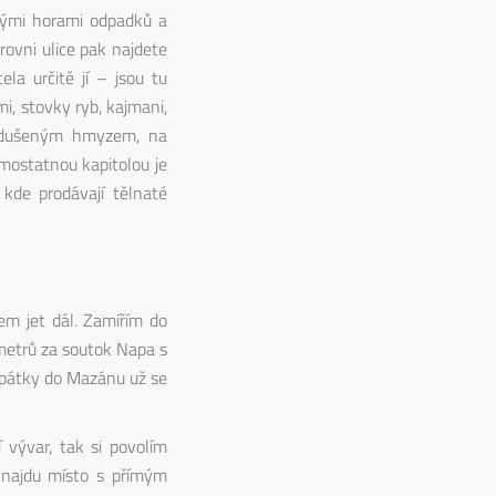
nými horami odpadků a
ovni ulice pak najdete
la určitě jí – jsou tu
i, stovky ryb, kajmani,
o dušeným hmyzem, na
amostatnou kapitolou je
kde prodávají tělnaté
em jet dál. Zamířím do
ometrů za soutok Napa s
zpátky do Mazánu už se
 vývar, tak si povolím
 najdu místo s přímým