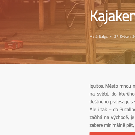
Kajakem
Matěj Balga
•
27. Květen, 
Iquitos. Město mnou n
na světě, do kterého
deštného pralesa je s
Ale i tak – do Pucallpy
začíná na východě, je
zabere minimálně pět, 