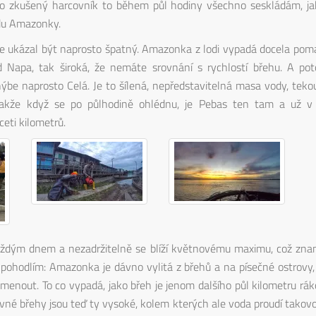
ko zkušený harcovník to během půl hodiny všechno seskládám, ja
udu Amazonky.
e ukázal být naprosto špatný. Amazonka z lodi vypadá docela pomal
od Napa, tak široká, že nemáte srovnání s rychlostí břehu. A p
hýbe naprosto Celá. Je to šílená, nepředstavitelná masa vody, tekou
 takže když se po půlhodině ohlédnu, je Pebas ten tam a už v
eti kilometrů.
ždým dnem a nezadržitelně se blíží květnovému maximu, což znam
m pohodlím: Amazonka je dávno vylitá z břehů a na písečné ostrovy,
pomenout. To co vypadá, jako břeh je jenom dalšího půl kilometru r
vné břehy jsou teď ty vysoké, kolem kterých ale voda proudí takovo