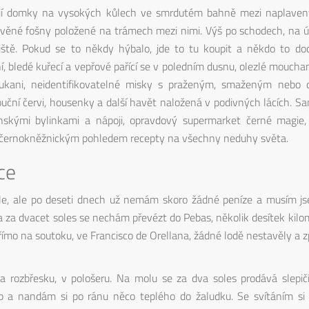
ojí domky na vysokých kůlech ve smrdutém bahně mezi naplave
evěné fošny položené na trámech mezi nimi. Výš po schodech, na úr
iště. Pokud se to někdy hýbalo, jde to tu koupit a někdo to doce
 bledé kuřecí a vepřové pařící se v poledním dusnu, olezlé moucham
a tukani, neidentifikovatelné misky s praženým, smaženým neb
ouční červi, housenky a další havět naložená v podivných lácích. S
skými bylinkami a nápoji, opravdový supermarket černé magie, 
 černokněžnickým pohledem recepty na všechny neduhy světa.
ce
ěle, ale po deseti dnech už nemám skoro žádné peníze a musím js
a za dvacet soles se nechám převézt do Pebas, několik desítek kil
ímo na soutoku, ve Francisco de Orellana, žádné lodě nestavěly a 
 rozbřesku, v pološeru. Na molu se za dva soles prodává slepičí
up a nandám si po ránu něco teplého do žaludku. Se svítáním si