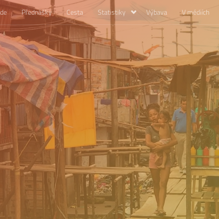
ade
Přednášky
Cesta
Statistiky
Výbava
V médiích