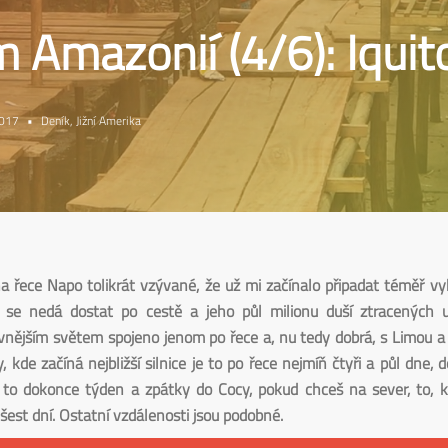
 Amazonií (4/6): Iquit
2017
•
Deník
,
Jižní Amerika
a řece Napo tolikrát vzývané, že už mi začínalo připadat téměř vy
 se nedá dostat po cestě a jeho půl milionu duší ztracených 
 vnějším světem spojeno jenom po řece a, nu tedy dobrá, s Limou a
, kde začíná nejbližší silnice je to po řece nejmíň čtyři a půl dne,
 to dokonce týden a zpátky do Cocy, pokud chceš na sever, to, 
šest dní. Ostatní vzdálenosti jsou podobné.