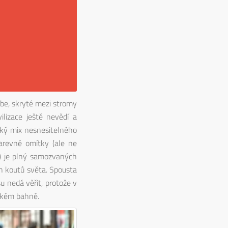
ebe, skryté mezi stromy
ilizace ještě nevědí a
ský mix nesnesitelného
arevné omítky (ale ne
) je plný samozvaných
h koutů světa. Spousta
su nedá věřit, protože v
nském bahně.