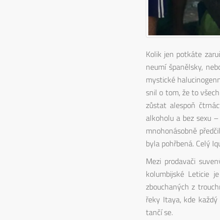
Kolik jen potkáte zaru
neumí španělsky, nebo
mystické halucinogenní 
snil o tom, že to všec
zůstat alespoň čtrnáct
alkoholu a bez sexu – 
mnohonásobně předčila 
byla pohřbená. Celý Iq
Mezi prodavači suvený
kolumbijské Leticie 
zbouchaných z trouchn
řeky Itaya, kde každý
tančí se.