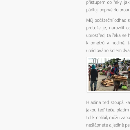
přístupem do řeky, ja
pádluji poprvé do pro
Můj počáteční odhad s
protože je, narozdíl 
uprostřed, ta řeka se 
kilometrů v hodině,
upádlováno kolem dvac
Hladina teď stoupá ka
jakou teď teče, platí
tolik oblíbil, můžu za
nešlápnete a jediné pe