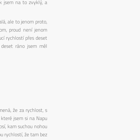
k jsem na to zvyklý, a
á, ale to jenom proto,
otom, proud není jenom
cí rychlostí přes deset
 deset ráno jsem měl
ená, že za rychlost, s
 které jsem si na Napu
ákosí, kam suchou nohou
u rychlostí, že tam bez